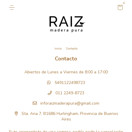
0
Inicio
.
Contacto
Contacto
Abiertos de Lunes a Viernes de 8:00 a 17:00
5491122498723
011 2249-8723
inforaizmaderapura@gmail.com
Sta. Ana 7, B1686 Hurlingham, Provincia de Buenos
Aires
Si te arrepentiste de una compra, podés pedir la cancelación